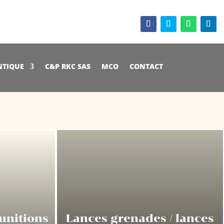
TIQUE
C&P RKC SAS
MCO
CONTACT
unitions
Lances grenades / lances