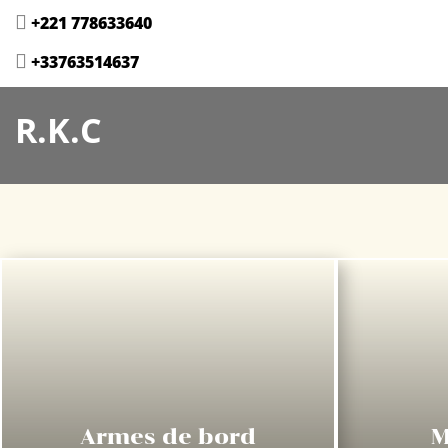

+221 778633640

+33763514637
R.K.C
Armes de bord
M